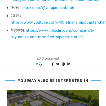
টিকটক:
tiktok.com/@vntapiocastarch
ইউটিউব:
https://www.youtube.com/@VietnamTapiocastarchar
লিঙ্কডইন:
https://www.linkedin.com/company/b-
sky-native-and-modified-tapioca-starch/
0 comment
0
YOU MAY ALSO BE INTERESTED IN