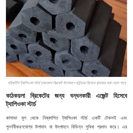
পরিবর্তিত ট্যাপিওকা স্টার্চ চারকোল ব্রিকেট উৎপাদনে বাইন্ডার হিসেবে ব্যবহার করা যেতে পারে
কাঠকয়লা ব্রিকেটের জন্য বন্ধনকারী এজেন্ট হিসেবে
ট্যাপিওকা স্টার্চ
কাসাভা মূল থেকে নিষ্কাশিত ট্যাপিওকা স্টার্চ একটি টেকসই এবং
পুনর্নবীকরণযোগ্য উপাদান যা উৎপাদনে বিভিন্ন সুবিধা প্রদান করে। এর