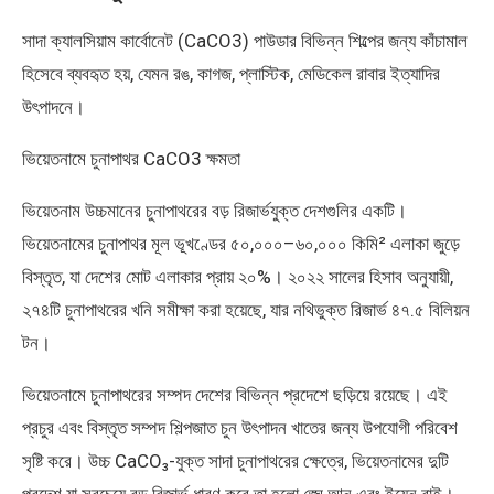
সাদা ক্যালসিয়াম কার্বোনেট (CaCO3) পাউডার বিভিন্ন শিল্পের জন্য কাঁচামাল
হিসেবে ব্যবহৃত হয়, যেমন রঙ, কাগজ, প্লাস্টিক, মেডিকেল রাবার ইত্যাদির
উৎপাদনে।
ভিয়েতনামে চুনাপাথর CaCO3 ক্ষমতা
ভিয়েতনাম উচ্চমানের চুনাপাথরের বড় রিজার্ভযুক্ত দেশগুলির একটি।
ভিয়েতনামের চুনাপাথর মূল ভূখণ্ডের ৫০,০০০–৬০,০০০ কিমি² এলাকা জুড়ে
বিস্তৃত, যা দেশের মোট এলাকার প্রায় ২০%। ২০২২ সালের হিসাব অনুযায়ী,
২৭৪টি চুনাপাথরের খনি সমীক্ষা করা হয়েছে, যার নথিভুক্ত রিজার্ভ ৪৭.৫ বিলিয়ন
টন।
ভিয়েতনামে চুনাপাথরের সম্পদ দেশের বিভিন্ন প্রদেশে ছড়িয়ে রয়েছে। এই
প্রচুর এবং বিস্তৃত সম্পদ শিল্পজাত চুন উৎপাদন খাতের জন্য উপযোগী পরিবেশ
সৃষ্টি করে। উচ্চ CaCO₃-যুক্ত সাদা চুনাপাথরের ক্ষেত্রে, ভিয়েতনামের দুটি
প্রদেশ যা সবচেয়ে বড় রিজার্ভ ধারণ করে তা হলো ঙ্ঘে আন এবং ইয়েন বাই।