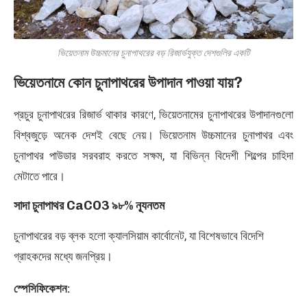
ভিয়েতনাম উচ্চমানের চুনাপাথরের বড় রিজার্ভযুক্ত দেশগুলির একটি
ভিয়েতনামে কোন চুনাপাথরের উপাদান পাওয়া যায়?
প্রচুর চুনাপাথরের রিজার্ভ থাকার কারণে, ভিয়েতনামের চুনাপাথরের উপাদানগুলো
বিশ্বজুড়ে অনেক দেশই বেছে নেয়। ভিয়েতনাম উচ্চমানের চুনাপাথর এবং
চুনাপাথর পাউডার সরবরাহ করতে সক্ষম, যা বিভিন্ন বিদেশী শিল্পের চাহিদা
মেটাতে পারে।
সাদা চুনাপাথর CaCO3 ৯৮% ন্যূনতম
চুনাপাথরের বড় ব্লক হলো ক্যালসিয়াম কার্বোনেট, যা বিশেষভাবে বিদেশি
গ্রাহকদের মধ্যে জনপ্রিয়।
স্পেসিফিকেশন: