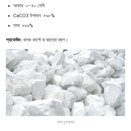
আকার: ০–৪০ সেমি
CaCO3 উপাদান: >৯৮%
সাদা: >৯৬%
প্যাকেজিং:
বাল্ক কার্গো বা জাম্বো ব্যাগ।
সাদা চুনাপাথর