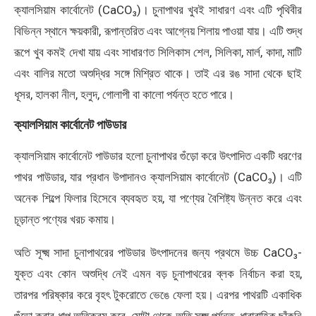
ক্যালসিয়াম কার্বোনেট (CaCO₃)। চুনাপাথর খুবই সাধারণ এবং এটি পৃথিবীর
বিভিন্ন স্থানে ক্ষয়কারী, রূপান্তরিত এবং আগ্নেয় শিলায় পাওয়া যায়। এটি শুদ্ধ
রূপে খুব কমই দেখা যায় এবং সাধারণত সিলিকাস শেল, সিলিকা, মার্ল, কাদা, মাটি
এবং বালির মতো অশুদ্ধির সঙ্গে মিশ্রিত থাকে। তাই এর রঙ সাদা থেকে ছাই
ধূসর, হালকা নীল, হলুদ, গোলাপী বা কালো পর্যন্ত হতে পারে।
ক্যালসিয়াম কার্বোনেট পাউডার
ক্যালসিয়াম কার্বোনেট পাউডার হলো চুনাপাথর গুঁড়ো করে উৎপাদিত একটি ধরণের
পাথর পাউডার, যার প্রধান উপাদানও ক্যালসিয়াম কার্বোনেট (CaCO₃)। এটি
অনেক শিল্পে ফিলার হিসেবে ব্যবহৃত হয়, যা পণ্যের বৈশিষ্ট্য উন্নত করে এবং
চূড়ান্ত পণ্যের খরচ কমায়।
অতি সূক্ষ্ম সাদা চুনাপাথরের পাউডার উৎপাদনের জন্য প্রথমে উচ্চ CaCO₃-
যুক্ত এবং কোন অশুদ্ধি নেই এমন বড় চুনাপাথরের ব্লক নির্বাচন করা হয়,
তারপর পরিষ্কার করে বৃহৎ টুকরোতে ভেঙে ফেলা হয়। এরপর পাথরটি একাধিক
গুঁড়ো করার ধাপ অতিক্রম করে, মোটা থেকে অতি সূক্ষ্ম পর্যন্ত, ধারাবাহিক ছাঁকনি