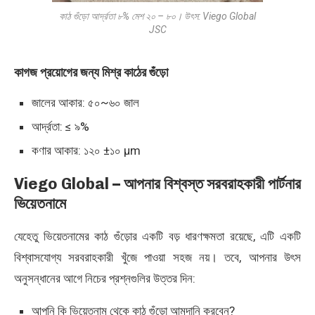
কাঠ গুঁড়ো আর্দ্রতা ৮% মেশ ২০ – ৮০। উৎস: Viego Global
JSC
কাগজ প্রয়োগের জন্য মিশ্র কাঠের গুঁড়ো
জালের আকার: ৫০~৬০ জাল
আর্দ্রতা: ≤ ৯%
কণার আকার: ১২০ ±১০ μm
Viego Global – আপনার বিশ্বস্ত সরবরাহকারী পার্টনার
ভিয়েতনামে
যেহেতু ভিয়েতনামের কাঠ গুঁড়োর একটি বড় ধারণক্ষমতা রয়েছে, এটি একটি
বিশ্বাসযোগ্য সরবরাহকারী খুঁজে পাওয়া সহজ নয়। তবে, আপনার উৎস
অনুসন্ধানের আগে নিচের প্রশ্নগুলির উত্তর দিন:
আপনি কি ভিয়েতনাম থেকে কাঠ গুঁড়ো আমদানি করবেন?