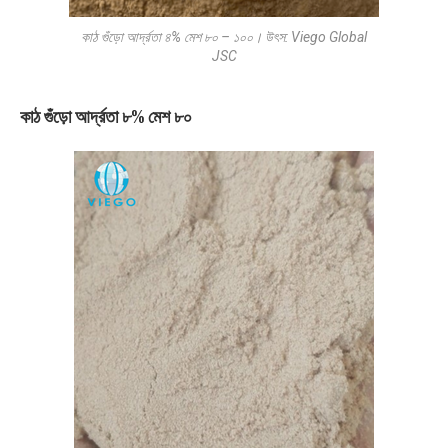
কাঠ গুঁড়ো আর্দ্রতা ৪% মেশ ৮০ – ১০০। উৎস: Viego Global
JSC
কাঠ গুঁড়ো আর্দ্রতা ৮% মেশ ৮০