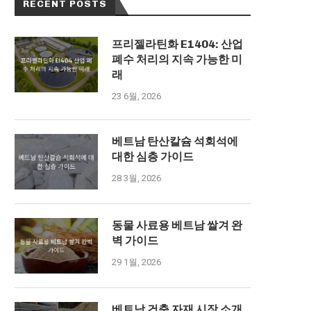
RECENT POSTS
프리젤라틴화 E1404: 산업
폐수 처리의 지속 가능한 미
래
23 6월, 2026
베트남 탄산칼슘 석회석에
대한 심층 가이드
28 3월, 2026
동물 사료용 베트남 쌀겨 완
벽 가이드
29 1월, 2026
베트남 건축 자재 시장 소개