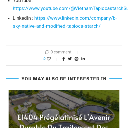
YouTube :
https://www.youtube.com/@VietnamTapiocastarchSu
LinkedIn :
https://www.linkedin.com/company/b-
sky-native-and-modified-tapioca-starch/
0 comment
0
YOU MAY ALSO BE INTERESTED IN