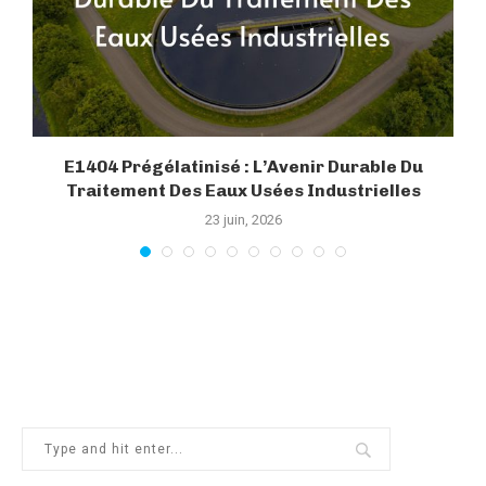
E1404 Prégélatinisé : L’Avenir Durable Du
Traitement Des Eaux Usées Industrielles
23 juin, 2026