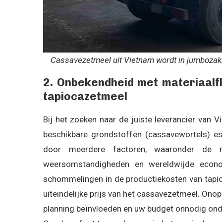
Cassavezetmeel uit Vietnam wordt in jumbozak
2. Onbekendheid met materiaalflu
tapiocazetmeel
Bij het zoeken naar de juiste leverancier van V
beschikbare grondstoffen (cassavewortels) es
door meerdere factoren, waaronder de ma
weersomstandigheden en wereldwijde econom
schommelingen in de productiekosten van tapio
uiteindelijke prijs van het cassavezetmeel. On
planning beïnvloeden en uw budget onnodig onde